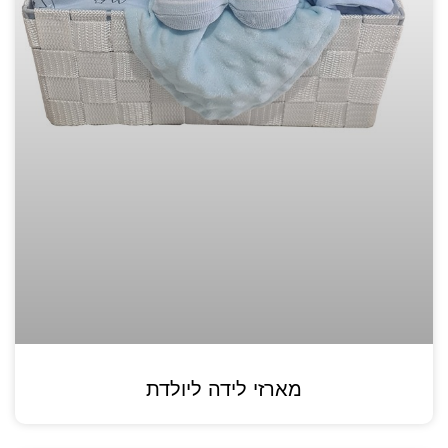
מארזי לידה ליולדת