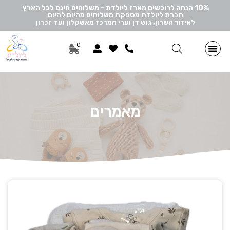
10% הנחה לרוכשים מארז ליולדת
-
משלוחים חינם לכל הארץ
חברת ליולדת מספקת משלוחים מהיום להיום
לאיזור השרון, גוש דן וערי המרכז מאשקלון ועד זכרון
0
מתנות ליולדת בן
מתנות ליולדת בת
מארזי דיסני
מארזי מיננה
לאישה ולגבר
הרכבה אישית
מארזי יוניסקס
תוספות שונות למתנה
מתנה לתאומים
מאמרים