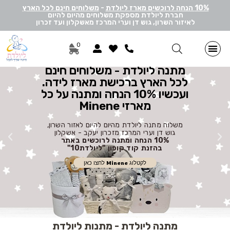
10% הנחה לרוכשים מארז ליולדת
-
משלוחים חינם לכל הארץ
חברת ליולדת מספקת משלוחים מהיום להיום
לאיזור השרון, גוש דן וערי המרכז מאשקלון ועד זכרון
0
מתנות ליולדת בן
מתנות ליולדת בת
מארזי דיסני
מארזי מיננה
לאישה ולגבר
הרכבה אישית
מארזי יוניסקס
תוספות שונות למתנה
מתנה לתאומים
מתנה ליולדת - משלוחים חינם
לכל הארץ ברכישת מארז לידה.
ועכשיו 10% הנחה ומתנה על כל
מארזי Minene
משלוח מתנה ליולדת מהיום להיום לאזור השרון,
גוש דן וערי המרכז מזכרון יעקב - אשקלון
10% הנחה ומתנה לרוכשים באתר
בהזנת קוד קופון "ליולדת10"
לקטלוג Minene לחצו כאן
מתנה ליולדת - מתנות ליולדת