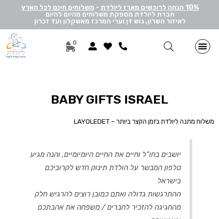
10% הנחה לרוכשים מארז ליולדת
-
משלוחים חינם לכל הארץ
חברת ליולדת מספקת משלוחים מהיום להיום
לאיזור השרון, גוש דן וערי המרכז מאשקלון ועד זכרון
0
מתנות ליולדת בן
מתנות ליולדת בת
מארזי דיסני
מארזי מיננה
לאישה ולגבר
הרכבה אישית
מארזי יוניסקס
תוספות שונות למתנה
מתנה לתאומים
BABY GIFTS ISRAEL
משלוח מתנה ליולדת בזמן הקצר ביותר – LAYOLEDET
יושבים בחו”ל וחיים את החיים היומיומיים, והנה מגיע
טלפון המבשר על הולדת תינוק חדש לקרוביכם
בישראל
ההתרגשות גדולה ואתם כמובן רוצים להרגיש חלק
מהחגיגה להזכיר לחברים / משפחה את אהבתכם