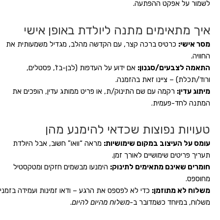
לשמור על אפקט ההפתעה.
איך מתאימים מתנה ליולדת באופן אישי
מסר אישי:
כרטיס ברכה קצר, עם הקדשה מהלב, מגדיל משמעותית את
החוויה.
התאמה לצבעים/סגנון:
אם ידוע על העדפות (לבן-בז’, פסטלים,
ורוד/תכלת) – ציינו זאת בהזמנה.
מיתוג עדין:
רקמה עם שם התינוק/ת, או פריט ממותג עדין, הופכים את
המתנה לחד-פעמית.
טעויות נפוצות שכדאי להימנע מהן
עומס על העיצוב במקום שימושיות:
מראה “וואו” חשוב, אבל היולדת
תעריך פריטים שימושיים לאורך זמן.
חומרים שאינם מתאימים לתינוק:
הימנעו מבשמים חזקים ומטקסטיל
מחוספס.
משלוח לא מתוזמן:
כדי לא לפספס את הרגע – ודאו זמינות ועמידה בזמני
משלוח, במיוחד כשמדובר ב-
משלוח מהיום להיום
.