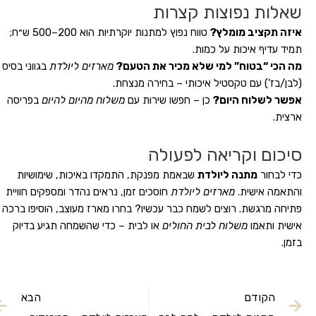
שאלות נפוצות קצרות
איזה תקציב מומלץ?
טווח נפוץ למתנות יוקרתיות הוא 200–500 ש״ח;
תמיד עדיף איכות על כמות.
מה הכי “בטוח” למי שלא מכיר את הטעם?
מארזים ליולדת
בגווני בסיס
(לבן/בז’) עם טקסטיל איכותי – בחירה מנצחת.
אפשר לשלוח היום?
כן – חפשו שירות עם
משלוח מהיום להיום
בפריסה
ארצית.
סיכום וקריאה לפעולה
כדי לבחור
מתנה ליולדת
שבאמת מפנקת, התמקדו באיכות, שימושיות
והתאמה אישית.
מארזים ליולדת
חוסכים זמן, נראים נהדר ומספקים חוויית
פתיחה מרגשת. רוצים לשמח כבר עכשיו? בחרו מארז מעוצב, הוסיפו ברכה
אישית ותאמו
משלוח לבית החולים
או לבית – כדי שהשמחה תגיע בדיוק
בזמן.
הקודם
הבא