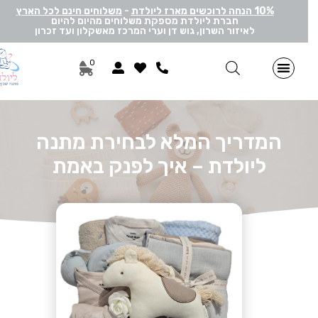
10% הנחה לרוכשים מארז ליולדת
-
משלוחים חינם לכל הארץ
חברת ליולדת מספקת משלוחים מהיום להיום
לאיזור השרון, גוש דן וערי המרכז מאשקלון ועד זכרון
0
מתנות ליולדת בן
מתנות ליולדת בת
מארזי דיסני
מארזי מיננה
לאישה ולגבר
הרכבה אישית
מארזי יוניסקס
תוספות שונות למתנה
מתנה לתאומים
המדריך המלא לבחירת מתנה
ליולדת – איך לפנק באמת