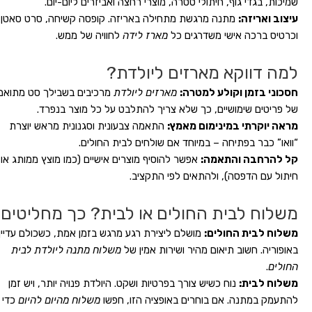
שמיכות, בגדי גוף, חיתולי טטרה, מוצרי רחצה ואביזרים ליום-יום.
עיצוב ואריזה:
מתנה מרגשת מתחילה באריזה. קופסה קשיחה, סרט סאטן
וכרטיס ברכה אישי משדרגים כל
מארז לידה
לחוויה של ממש.
למה דווקא מארזים ליולדת?
חסכוני בזמן וקולע למטרה:
מארזים ליולדת
מרכיבים בשבילך סט מתואם
של פריטים שימושיים, כך שלא צריך להתלבט על כל מוצר בנפרד.
מראה יוקרתי במינימום מאמץ:
התאמה צבעונית וסגנונית מראש יוצרת
“וואו” כבר בפתיחה – במיוחד אם שולחים לבית החולים.
קל להרחבה והתאמה:
אפשר להוסיף מוצרים אישיים (כמו מוצץ ממותג או
חיתול עם הדפסה), ולהתאים לפי התקציב.
משלוח לבית החולים או לבית? כך מחליטים
משלוח לבית החולים:
מושלם ליצירת רגע מרגש בזמן אמת, כשכולם עדיין
באופוריה. חשוב תיאום מהיר ושירות אמין של
משלוח מתנה ליולדת לבית
החולים
.
משלוח לבית:
נוח כשיש צורך בפרטיות ושקט. היולדת פנויה יותר, ויש זמן
להתעמק במתנה. אם בוחרים באופציה הזו, חפשו
משלוח מהיום להיום
כדי