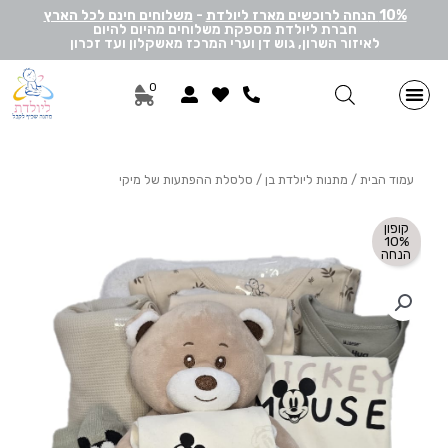
10% הנחה לרוכשים מארז ליולדת
-
משלוחים חינם לכל הארץ
חברת ליולדת מספקת משלוחים מהיום להיום
לאיזור השרון, גוש דן וערי המרכז מאשקלון ועד זכרון
0
מתנות ליולדת בן
מתנות ליולדת בת
מארזי דיסני
מארזי מיננה
לאישה ולגבר
הרכבה אישית
מארזי יוניסקס
תוספות שונות למתנה
מתנה לתאומים
עמוד הבית
/
מתנות ליולדת בן
/ סלסלת ההפתעות של מיקי
קופון
10%
הנחה