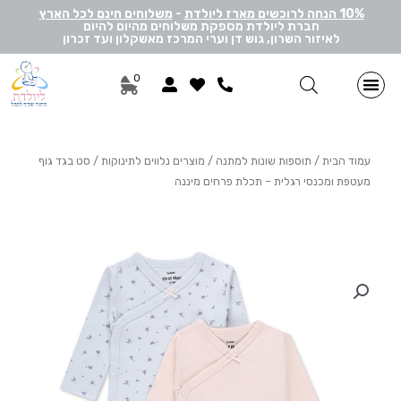
10% הנחה לרוכשים מארז ליולדת
-
משלוחים חינם לכל הארץ
חברת ליולדת מספקת משלוחים מהיום להיום
לאיזור השרון, גוש דן וערי המרכז מאשקלון ועד זכרון
0
מתנות ליולדת בן
מתנות ליולדת בת
מארזי דיסני
מארזי מיננה
לאישה ולגבר
הרכבה אישית
מארזי יוניסקס
תוספות שונות למתנה
מתנה לתאומים
עמוד הבית
/
תוספות שונות למתנה
/
מוצרים נלווים לתינוקות
/ סט בגד גוף
מעטפת ומכנסי רגלית – תכלת פרחים מיננה