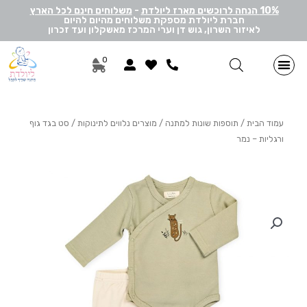
10% הנחה לרוכשים מארז ליולדת
-
משלוחים חינם לכל הארץ
חברת ליולדת מספקת משלוחים מהיום להיום
לאיזור השרון, גוש דן וערי המרכז מאשקלון ועד זכרון
0
מתנות ליולדת בן
מתנות ליולדת בת
מארזי דיסני
מארזי מיננה
לאישה ולגבר
הרכבה אישית
מארזי יוניסקס
תוספות שונות למתנה
מתנה לתאומים
עמוד הבית
/
תוספות שונות למתנה
/
מוצרים נלווים לתינוקות
/ סט בגד גוף
ורגליות – נמר