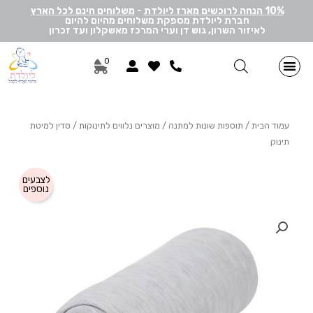
10% הנחה לרוכשים מארז ליולדת
-
משלוחים חינם לכל הארץ
חברת ליולדת מספקת משלוחים מהיום להיום
לאיזור השרון, גוש דן וערי המרכז מאשקלון ועד זכרון
0
מתנות ליולדת בן
מתנות ליולדת בת
מארזי דיסני
מארזי מיננה
לאישה ולגבר
הרכבה אישית
מארזי יוניסקס
תוספות שונות למתנה
מתנה לתאומים
עמוד הבית
/
תוספות שונות למתנה
/
מוצרים נלווים לתינוקות
/ סדין למיטת
תינוק
לצבעים
נוספים