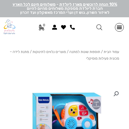
10% הנחה לרוכשים מארז ליולדת
-
משלוחים חינם לכל הארץ
חברת ליולדת מספקת משלוחים מהיום להיום
לאיזור השרון, גוש דן וערי המרכז מאשקלון ועד זכרון
0
מתנות ליולדת בן
מתנות ליולדת בת
מארזי דיסני
מארזי מיננה
לאישה ולגבר
הרכבה אישית
מארזי יוניסקס
תוספות שונות למתנה
מתנה לתאומים
עמוד הבית
/
תוספות שונות למתנה
/
מוצרים נלווים לתינוקות
/ מתנת לידה –
מכונית פעילות מוסיקלי