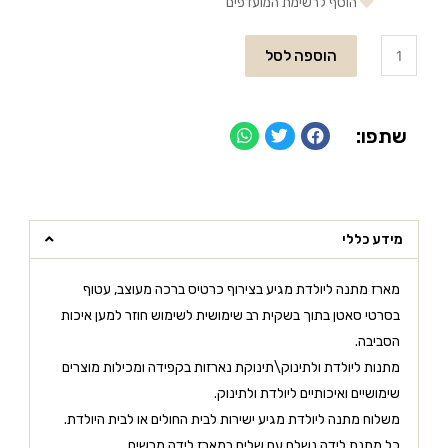
הוסף לרשימת המועדפים
הוספה לסל
שתפו:
מידע כללי
מארז מתנה ליולדת מגיע בצירוף כרטיס ברכה מעוצב, עטוף
בסרטי סאטן בתוך בשקית רב שימושית לשימוש חוזר למען איכות
הסביבה.
מתנות ליולדת ולתינוק\תינוקת נארזות בקפידה ומכילות מוצרים
שימושיים ואיכותיים ליולדת ולתינוק.
משלוח מתנה ליולדת מגיע ישירות לבית החולים או לבית היולדת.
כל מתנת לידה נשלח עם שליח במארז לידה מרשים.