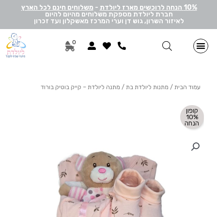
10% הנחה לרוכשים מארז ליולדת
-
משלוחים חינם לכל הארץ
חברת ליולדת מספקת משלוחים מהיום להיום
לאיזור השרון, גוש דן וערי המרכז מאשקלון ועד זכרון
0
מתנות ליולדת בן
מתנות ליולדת בת
מארזי דיסני
מארזי מיננה
לאישה ולגבר
הרכבה אישית
מארזי יוניסקס
תוספות שונות למתנה
מתנה לתאומים
עמוד הבית
/
מתנות ליולדת בת
/ מתנה ליולדת – קייק בוטיק בורוד
קופון
10%
הנחה