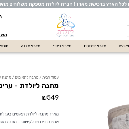
 לכל ה
ארץ
ברכישת מארז ! חברת ליולדת מספקת משלוחים מהיום להי
לי
משלו
אומים
מארזי יוניסקס
מארזי דיסני
מארזי מיננה
תוספו
עמוד הבית
/
מתנה לתאומים
/ מתנה לי
מתנה ליולדת - עריס
₪
549
מארז מתנה ליולדת תאומים בעגלת עץ
שמיכה ופרחים לקישוט – מתנה מוש