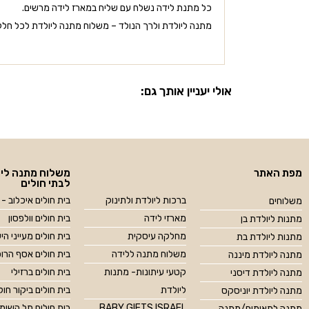
כל מתנת לידה נשלח עם שליח במארז לידה מרשים.
מתנה ליולדת ולרך הנולד – משלוח מתנה ליולדת לכל חלקי
אולי יעניין אותך גם:
מפת האתר
משלוח מתנה ליו
לבתי חולים
ברכות ליולדת ולתינוק
בית חולים איכלוב - 
משלוחים
מארזי לידה
בית חולים וולפסון
מתנות ליולדת בן
מחלקה עיסקית
בית חולים מעייני הי
מתנות ליולדת בת
משלוח מתנה ללידה
בית חולים אסף הרו
מתנה ליולדת מיננה
קטעי עיתונות- מתנות
בית חולים ברזילי
מתנה ליולדת דיסני
ליולדת
בית חולים ביקור חול
מתנה ליולדת יוניסקס
BABY GIFTS ISRAEL
בית חולים תל השומ
מתנה לתאומים/מתנה