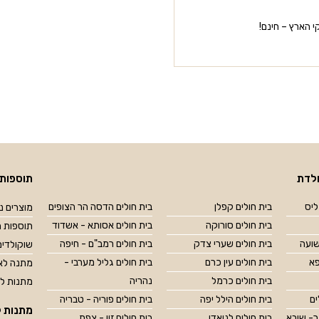
 הארץ – חינם!
לדת
תוספות 
ליס
בית חולים קפלן
בית חולים הדסה הר הצופים
מוצרים נל
בית חולים סורוקה
בית חולים אסותא - אשדוד
תוספות מ
שועה
בית חולים שערי צדק
בית חולים רמב"ם - חיפה
שוקולדים
פא
בית חולים עין כרם
בית חולים גליל מערבי -
מתנה לאח
בית חולים כרמל
נהריה
מתנות ל
ים
בית חולים הילל יפה
בית חולים פוריה - טבריה
מתנות ל
ר- שיבא
בית חולים לניאדו
בית חולים זיו - צפת