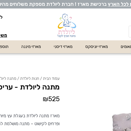
 לכל ה
ארץ
ברכישת מארז ! חברת ליולדת מספקת משלוחים מהיום לה
לי
משלו
אומים
מארזי יוניסקס
מארזי דיסני
מארזי מיננה
תוספו
עמוד הבית
/
חנות ליולדת
/ מתנה ליולד
מתנה ליולדת - עריס
₪
525
מארז מתנה ליולדת בעגלת עץ מיוחד
ופרחים לקישוט – מתנה מושלמת לת