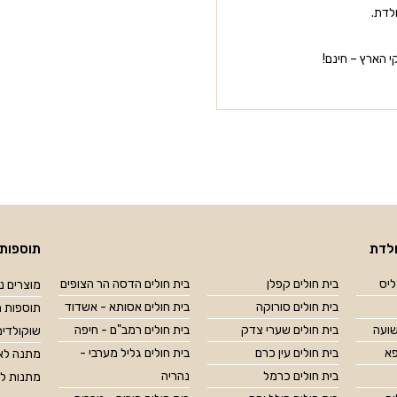
לדת.
 הארץ – חינם!
לדת
תוספות 
ליס
בית חולים קפלן
בית חולים הדסה הר הצופים
מוצרים נל
בית חולים סורוקה
בית חולים אסותא - אשדוד
תוספות מ
שועה
בית חולים שערי צדק
בית חולים רמב"ם - חיפה
שוקולדים
פא
בית חולים עין כרם
בית חולים גליל מערבי -
מתנה לאח
בית חולים כרמל
נהריה
מתנות ל