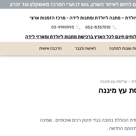
יום לאיזור השרון, גוש דן וערי המרכז מאשקלון ועד זכרון
ולדת – מתנה ליולדת ומתנות לידה - מרכז הזמנות ארצי
03-9190993
052-8357510
חים חינם לכל הארץ ברכישת מתנות ליולדת ומארזי לידה
ת שונות למתנה
לאישה ולגבר
הרכבה אישית
ת – עריסת עץ מיננה
ת עץ מיננה
ת הכוללת בתוכה בגדי תינוק רכים ואיכותיים , שמיכה
ינוקת החדשה .