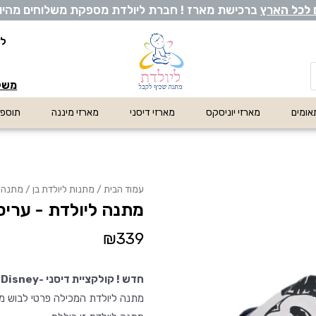
 לכל ה
ארץ
ברכישת מארז ! חברת ליולדת מספקת משלוחים מהיום לה
לי
משלו
אומים
מארזי יוניסקס
מארזי דיסני
מארזי מיננה
תוספו
עמוד הבית
/
מתנות ליולדת בן
/ מתנה ל
מתנה ליולדת - עריס
₪
339
חדש !
קולקציית דיסני -Disney
מתנה ליולדת המכילה פרטי לבוש מב