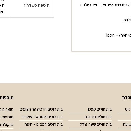
רים שימושיים ואיכותיים ליולדת
תוספת לשדרוג
תוס
חית
לדת.
 הארץ – חינם!
לדת
תוספות 
ליס
בית חולים קפלן
בית חולים הדסה הר הצופים
מוצרים נל
בית חולים סורוקה
בית חולים אסותא - אשדוד
תוספות מ
שועה
בית חולים שערי צדק
בית חולים רמב"ם - חיפה
שוקולדים