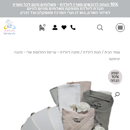
10% הנחה לרוכשים מארז ליולדת
-
משלוחים חינם לכל הארץ
חברת ליולדת מספקת משלוחים מהיום להיום
לאיזור השרון, גוש דן וערי המרכז מאשקלון ועד זכרון
0
מתנות ליולדת בן
מתנות ליולדת בת
מארזי דיסני
מארזי מיננה
לאישה ולגבר
הרכבה אישית
מארזי יוניסקס
תוספות שונות למתנה
מתנה לתאומים
עמוד הבית
/
חנות ליולדת
/ מתנה ליולדת – עריסת החלומות שלי – מיננה
יוניסקס
קופון
10%
הנחה