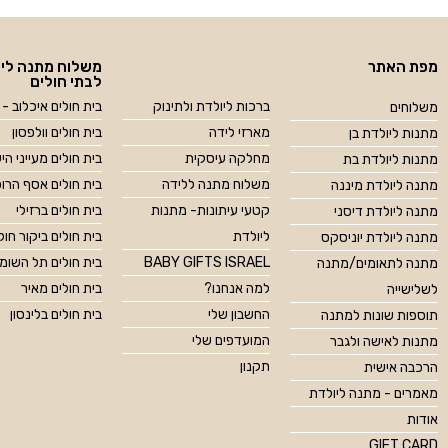
מפת האתר
משלוח מתנה ליו
לבתי חולים
ברכות ליולדת ולתינוק
בית חולים איכלוב - 
משלוחים
מארזי לידה
בית חולים וולפסון
מתנות ליולדת בן
מחלקה עיסקית
בית חולים מעייני הי
מתנות ליולדת בת
משלוח מתנה ללידה
בית חולים אסף הרו
מתנה ליולדת מיננה
קטעי עיתונות- מתנות
בית חולים ברזילי
מתנה ליולדת דיסני
ליולדת
בית חולים ביקור חול
מתנה ליולדת יוניסקס
BABY GIFTS ISRAEL
בית חולים תל השומ
מתנה לתאומים/מתנה
למה אנחנו?
בית חולים מאיר
לשלישייה
החשבון שלי
בית חולים בלינסון
תוספות שונות למתנה
המועדפים שלי
מתנות לאישה ולגבר
תקנון
הרכבה אישית
מאמרים - מתנה ליולדת
אודות
GIFT CARD