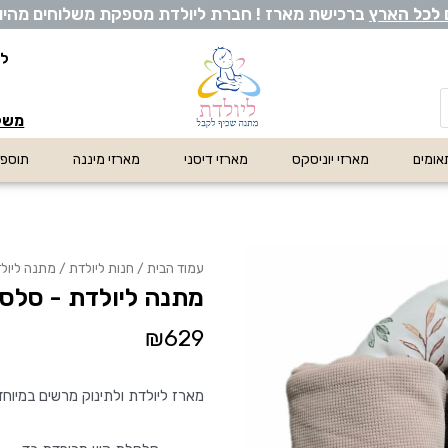
 לכל ה
ארץ
ברכישת מארז ! חברת ליולדת מספקת משלוחים מהיום להי
לי
משלו
אומים
מארזי יוניסקס
מארזי דיסני
מארזי מיננה
תוספו
עמוד הבית
/
חנות ליולדת
/ מתנה ליול
מתנה ליולדת - סלס
₪
629
מארז ליולדת ולתינוק מרשים במיוחד