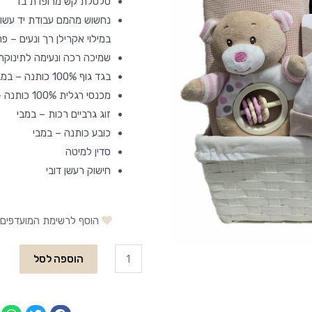
סלסלת קש מרופדת בד
נחשוש מהמם עבודת יד עשוי מבדים 
במילוי אקרילן רך ונעים – פ
שמיכה רכה ונעימה לתינוקת
בגד גוף 100% כותנה – במבי
מכנסי רגלית 100% כותנה – במבי
זוג גרביים רכות – במבי
כובע כותנה – במבי
סדין למיטה
חישוק רעשן דובי
הוסף לרשימת המועדפים
הוספה לסל