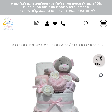
10% הנחה לרוכשים מארז ליולדת
-
משלוחים חינם לכל הארץ
חברת ליולדת מספקת משלוחים מהיום להיום
לאיזור השרון, גוש דן וערי המרכז מאשקלון ועד זכרון
0
מתנות ליולדת בן
מתנות ליולדת בת
מארזי דיסני
מארזי מיננה
לאישה ולגבר
הרכבה אישית
מארזי יוניסקס
תוספות שונות למתנה
מתנה לתאומים
עמוד הבית
/
חנות ליולדת
/ מתנה ליולדת – בייבי קייק פורח להולדת הבת
קופון
10%
הנחה