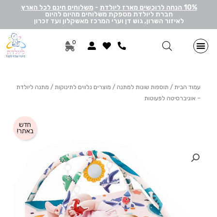
10% הנחה לרוכשים מארז ליולדת
-
משלוחים חינם לכל הארץ
חברת ליולדת מספקת משלוחים מהיום להיום
לאיזור השרון, גוש דן וערי המרכז מאשקלון ועד זכרון
0
מתנות ליולדת בן
מתנות ליולדת בת
מארזי דיסני
מארזי מיננה
לאישה ולגבר
הרכבה אישית
מארזי יוניסקס
תוספות שונות למתנה
מתנה לתאומים
עמוד הבית
/
תוספות שונות למתנה
/
מוצרים נלווים לתינוקות
/ מתנה ליולדת
– אוניברסיטה לפעוטות
חדש
באתר!