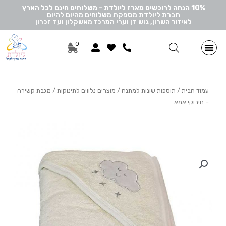
10% הנחה לרוכשים מארז ליולדת
-
משלוחים חינם לכל הארץ
חברת ליולדת מספקת משלוחים מהיום להיום
לאיזור השרון, גוש דן וערי המרכז מאשקלון ועד זכרון
0
מתנות ליולדת בן
מתנות ליולדת בת
מארזי דיסני
מארזי מיננה
לאישה ולגבר
הרכבה אישית
מארזי יוניסקס
תוספות שונות למתנה
מתנה לתאומים
עמוד הבית
/
תוספות שונות למתנה
/
מוצרים נלווים לתינוקות
/ מגבת קשירה
– חיבוקי אמא