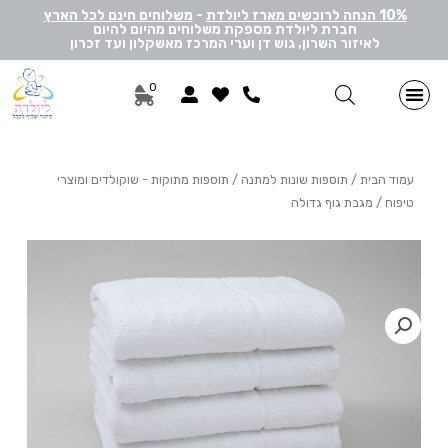
10% הנחה לרוכשים מארז ליולדת
-
משלוחים חינם לכל הארץ
חברת ליולדת מספקת משלוחים מהיום להיום
לאיזור השרון, גוש דן וערי המרכז מאשקלון ועד זכרון
0
מתנות ליולדת בן
מתנות ליולדת בת
מארזי דיסני
מארזי מיננה
לאישה ולגבר
הרכבה אישית
מארזי יוניסקס
תוספות שונות למתנה
מתנה לתאומים
עמוד הבית
/
תוספות שונות למתנה
/
תוספות מתוקות - שוקולדים ומוצרי
טיפוח
/ מגבת גוף גדולה