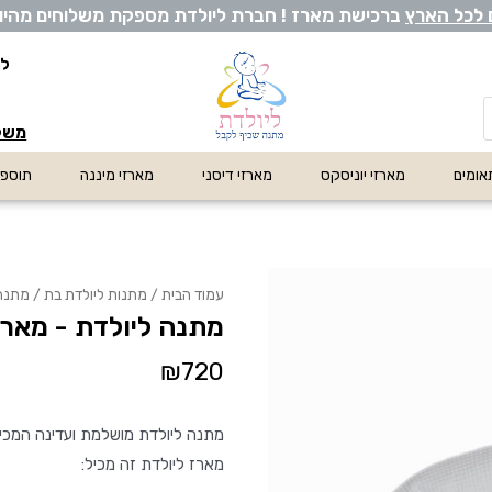
 לכל ה
ארץ
ברכישת מארז ! חברת ליולדת מספקת משלוחים מהיום לה
לי
משלו
אומים
מארזי יוניסקס
מארזי דיסני
מארזי מיננה
תוספו
עמוד הבית
/
מתנות ליולדת בת
/ מתנה 
מתנה ליולדת - מארז
₪
720
מתנה ליולדת מושלמת ועדינה המכילה
מארז ליולדת זה מכיל: