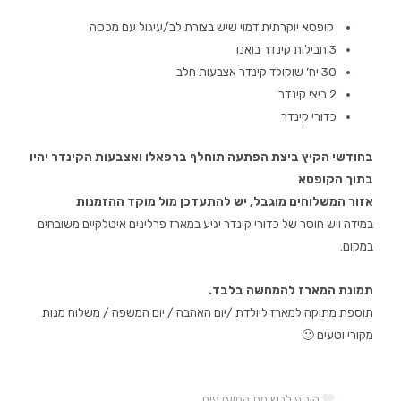
קופסא יוקרתית דמוי שיש בצורת לב/עיגול עם מכסה
3 חבילות קינדר בואנו
30 יח’ שוקולד קינדר אצבעות חלב
2 ביצי קינדר
כדורי קינדר
בחודשי הקיץ ביצת הפתעה תוחלף ברפאלו ואצבעות הקינדר יהיו
בתוך הקופסא
אזור המשלוחים מוגבל, יש להתעדכן מול מוקד ההזמנות
במידה ויש חוסר של כדורי קינדר יגיע במארז פרלינים איטלקיים משובחים
במקום.
תמונת המארז להמחשה בלבד.
תוספת מתוקה למארז ליולדת /יום האהבה / יום המשפה / משלוח מנות
מקורי וטעים 🙂
הוסף לרשימת המועדפים