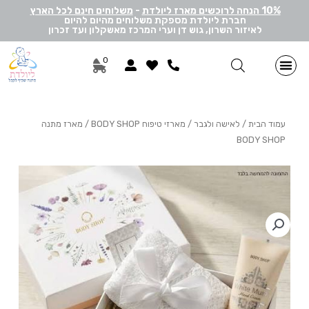
10% הנחה לרוכשים מארז ליולדת
-
משלוחים חינם לכל הארץ
חברת ליולדת מספקת משלוחים מהיום להיום
לאיזור השרון, גוש דן וערי המרכז מאשקלון ועד זכרון
0
מתנות ליולדת בן
מתנות ליולדת בת
מארזי דיסני
מארזי מיננה
לאישה ולגבר
הרכבה אישית
מארזי יוניסקס
תוספות שונות למתנה
מתנה לתאומים
עמוד הבית
/
לאישה ולגבר
/
מארזי טיפוח BODY SHOP
/ מארז מתנה
BODY SHOP