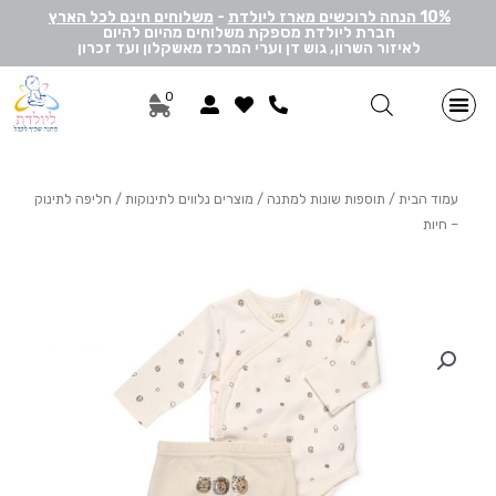
10% הנחה לרוכשים מארז ליולדת
-
משלוחים חינם לכל הארץ
חברת ליולדת מספקת משלוחים מהיום להיום
לאיזור השרון, גוש דן וערי המרכז מאשקלון ועד זכרון
0
מתנות ליולדת בן
מתנות ליולדת בת
מארזי דיסני
מארזי מיננה
לאישה ולגבר
הרכבה אישית
מארזי יוניסקס
תוספות שונות למתנה
מתנה לתאומים
עמוד הבית
/
תוספות שונות למתנה
/
מוצרים נלווים לתינוקות
/ חליפה לתינוק
– חיות