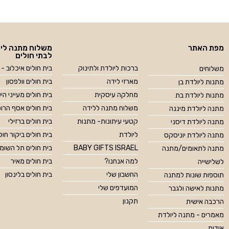
מפת האתר
משלוח מתנה ליו
לבתי חולים
ברכות ליולדת ולתינוק
בית חולים איכלוב - 
משלוחים
מארזי לידה
בית חולים וולפסון
מתנות ליולדת בן
מחלקה עיסקית
בית חולים מעייני הי
מתנות ליולדת בת
משלוח מתנה ללידה
בית חולים אסף הרו
מתנה ליולדת מיננה
קטעי עיתונות- מתנות
בית חולים ברזילי
מתנה ליולדת דיסני
ליולדת
בית חולים ביקור חול
מתנה ליולדת יוניסקס
BABY GIFTS ISRAEL
בית חולים תל השומ
מתנה לתאומים/מתנה
למה אנחנו?
בית חולים מאיר
לשלישייה
החשבון שלי
בית חולים בלינסון
תוספות שונות למתנה
המועדפים שלי
מתנות לאישה ולגבר
תקנון
הרכבה אישית
מאמרים - מתנה ליולדת
אודות