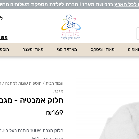
 לכל ה
ארץ
ברכישת מארז ! חברת ליולדת מספקת משלוחים מהיום לה
לי
משלו
אומים
מארזי יוניסקס
מארזי דיסני
מארזי מיננה
תוספו
עמוד הבית
/
תוספות שונות למתנה
/
ת
מגבת
חלוק אמבטיה - מגב
₪
169
חלוק מגבת 100% כותנה בעל כושר ספיגה מעולה ונעים למגע.