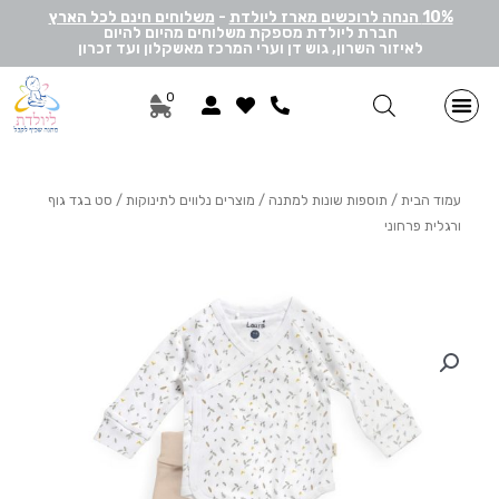
10% הנחה לרוכשים מארז ליולדת
-
משלוחים חינם לכל הארץ
חברת ליולדת מספקת משלוחים מהיום להיום
לאיזור השרון, גוש דן וערי המרכז מאשקלון ועד זכרון
0
מתנות ליולדת בן
מתנות ליולדת בת
מארזי דיסני
מארזי מיננה
לאישה ולגבר
הרכבה אישית
מארזי יוניסקס
תוספות שונות למתנה
מתנה לתאומים
עמוד הבית
/
תוספות שונות למתנה
/
מוצרים נלווים לתינוקות
/ סט בגד גוף
ורגלית פרחוני