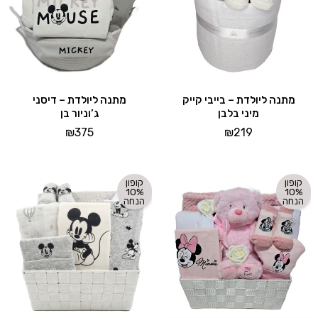
מתנה ליולדת – בייבי קייק
מתנה ליולדת – דיסני
מיני בלבן
ג’וניור בן
₪
375
₪
219
קופון
קופון
10%
10%
הנחה
הנחה