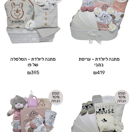
מתנה ליולדת – עריסת
מתנה ליולדת – הסלסלה
במבי
של פו
₪
395
₪
419
קופון
קופון
10%
10%
הנחה
הנחה