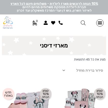
10% הנחה לרוכשים מארז ליולדת
-
משלוחים חינם לכל הארץ
חברת ליולדת מספקת משלוחים מהיום להיום
לאיזור השרון, גוש דן וערי המרכז מאשקלון ועד זכרון
0
מתנות ליולדת בן
מתנות ליולדת בת
מארזי דיסני
מארזי מיננה
לאישה ולגבר
הרכבה אישית
מארזי יוניסקס
תוספות שונות למתנה
מתנה לתאומים
מארזי דיסני
מציג את כל 45 התוצאות
קופון
קופון
חדש
10%
10%
באתר!
הנחה
הנחה