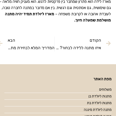
מארז לידה הוא פתרון שמחבר בין פרקטיות לרגש. הוא מעניק חוויה מלאה –
גם שימושית, גם אסתטית וגם רגשית. בין אם מדובר במתנה לחברה טובה,
לעובדת אהובה או לקרובת משפחה –
מארז ליולדת תמיד יהיה מתנה
מושלמת שמעלה חיוך.
הקודם
הבא
איזו מתנה ללידה לבחור? 🎁 מתנות ליולדת ומארזי לידה מפנקים
המדריך המלא לבחירת מתנה ליולדת – איך לפנק באמת
מפת האתר
משלוחים
מתנות ליולדת בן
מתנות ליולדת בת
מתנה ליולדת מיננה