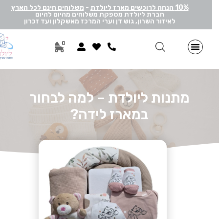
10% הנחה לרוכשים מארז ליולדת
-
משלוחים חינם לכל הארץ
חברת ליולדת מספקת משלוחים מהיום להיום
לאיזור השרון, גוש דן וערי המרכז מאשקלון ועד זכרון
0
מתנות ליולדת בן
מתנות ליולדת בת
מארזי דיסני
מארזי מיננה
לאישה ולגבר
הרכבה אישית
מארזי יוניסקס
תוספות שונות למתנה
מתנה לתאומים
מתנות ליולדת – למה לבחור
במארז לידה?