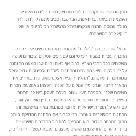
מבין הרגעים שנחקקים כבלתי נשכחים, חוויית הלידה היא ודאי
העוצמתית ביותר. בהתאמה, המחשבה סביב מתנה ליולדת ולרך
הנולד עמוסה: מתנה פונקציונלית? מרגשת? רק לתינוק או אולי
דווקא לכל המשפחה?
זה 15 שנה, חברת “ליולדת” מתמחה במתנות לנשים אחרי לידה.
החברה עובדת במגזר הפרטי וגם עם גופים עסקיים וציבוריים ועושה
משלוחים בכל רחבי הארץ, לרוב אף באותו היום שבו בוצעה ההזמנה
על ידי הלקוח. היצע המוצרים והמתנות ליולדות ולתינוקות גדול וכולל
מגוון חברות ומותגים. “תהליך הקנייה אצלנו פשוט ונוח, בוחרים את
המארז הרצוי ואנחנו מיד עמלים על הכנתו והפצתו באמצעות חברות
השילוח שלנו”, מספרת מעיין שצוב, בעלת העסק. “יש לנו מתנות
בעיצובים ומחומרים שונים: סלסלאות מעוצבות, ליין מוצרי עץ ועוד,
עם דגש על תוצרת ישראלית. מדובר במתנות מאוד מרשימות והן
המתנות הפופולריות באתר”. כדי לבחור את המתנה המדויקת ביותר
מתוך המבחר הגדול, היא ממליצה להתחיל מהדברים השימושיים
ביותר להורים החדשים: נחשושים מעוצבים, מגבת קפוצ’ון, חיתולי בד,