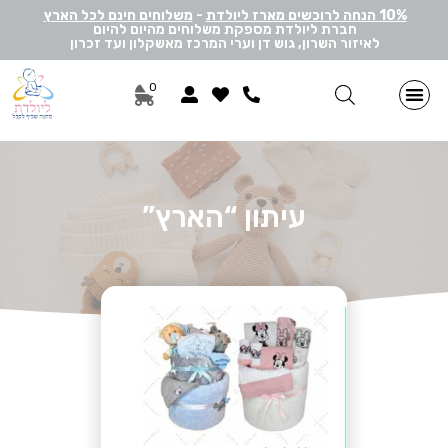
10% הנחה לרוכשים מארז ליולדת
-
משלוחים חינם לכל הארץ
חברת ליולדת מספקת משלוחים מהיום להיום
לאיזור השרון, גוש דן וערי המרכז מאשקלון ועד זכרון
0
מתנות ליולדת בן
מתנות ליולדת בת
מארזי דיסני
מארזי מיננה
לאישה ולגבר
הרכבה אישית
מארזי יוניסקס
תוספות שונות למתנה
מתנה לתאומים
עיתון “הארץ”