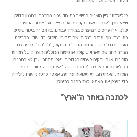
ביגוד ראשוני, מגוון שמיכות ועוד.
ל”ליולדת” ליין מוצרים המיוצר במיוחד עבור החברה, בסגנון מדויק
ויוצא דופן. “אנחנו מאוד מקפידים על העיצוב ועל איכות המוצרים
שלנו. אלו פריטים המיוצרים במיוחד עבורנו, בין אם זה ביגוד שימושי
כמו בגדי גוף, מכנסי רגלית, שמיכי דובי, חיתולי בד ועוד”, מסבירה
מעיין. פרט למגוון המתנות הגדול לתינוקות, “ליולדת” מציעה גם
מבחר רחב של מארזי שוקולד או טיפוח הכוללים מוצרים של חברות
מובילות או משחקים לאחים הגדולים. “אלו מתנות שהן לא בהכרח
רק ליולדת ומתאימות למגוון סוגים של אירועים ושמחות, כמו ימי
הולדת, מארזי חג, ימי נישואים וכדומה. אפשר להעניק אותן ליולדות
כדי לפנק את האמא, לצד מתנה לתינוק”.
לכתבה באתר ה”ארץ”