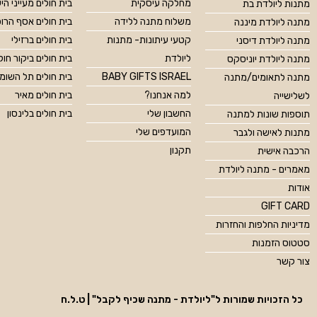
מחלקה עיסקית
בית חולים מעייני הי
מתנות ליולדת בת
משלוח מתנה ללידה
בית חולים אסף הרו
מתנה ליולדת מיננה
קטעי עיתונות- מתנות
בית חולים ברזילי
מתנה ליולדת דיסני
ליולדת
בית חולים ביקור חול
מתנה ליולדת יוניסקס
BABY GIFTS ISRAEL
בית חולים תל השומ
מתנה לתאומים/מתנה
למה אנחנו?
בית חולים מאיר
לשלישייה
החשבון שלי
בית חולים בלינסון
תוספות שונות למתנה
המועדפים שלי
מתנות לאישה ולגבר
תקנון
הרכבה אישית
מאמרים - מתנה ליולדת
אודות
GIFT CARD
מדיניות החלפות והחזרות
סטטוס הזמנות
צור קשר
כל הזכויות שמורות ל"ליולדת - מתנה שכיף לקבל" | ט.ל.ח