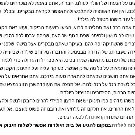
ים על הגעתו של הוולד לעולם. חבר’ה, אתם באמת לא מוכרחים לעשו
לכם, ואין את האופציה להתלבש ולהתאפשר לקראת מבקרים. ובכלל, עו
 כל עוד מישהו מטפל לה בילד!
אתם בכל זאת מחליטים לבוא, הגיעו בשעות הביקור, ועשו זאת בק
שימו לב לשעון ולסימני שפת הגוף של האם, שניהם יגרמו לכם להבין
ברים שהשתיקה יפה להם, בעיקר שאתם מבקרים אצל מישהי שלפני 
דה שעברתן, של הדודה מבנימינה והחברה מירוחם שילדה שביעייה לא
מות שלדעתכם מתאימה שמרו בכיס. היא כבר ילדה גדולה כדי ללמוד 
יפו מחמאות על כל מה שרק אפשר, בעיקר עליה ועל התינוק הקטן שר
ם אתם חושבים שבאתם להתארח טעות בידכם. אתם אחראים על הק
ל לשבת רגל על רגל ולנוח. אל תנצלו את העובדהשבן הזוג נמצא שם 
ות הרבות, הסידורים והטיפול ביולדת.
שהו מדהים כמו תינוק יש את הרצון המיידי להרים לחבק ולנשק ולהצ
ל את ההורים. את חלקם זה מלחיץ ואת רובם זה פשוט מעצבן. אל תעל
תתחנן שתחזיקו אותו ולו לכמה רגעים.
וח ליולדת
במקום להגיע אל בית היולדות אפשר לשלוח חיבוק 