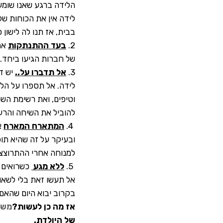
הלידה ברגע שאנו שומע
לידה אין את הכוחות ש
בבית, אז תנו לה לישון
2.
בעד ההתנתקות
אם 
של חברות הגיעו ביחד. 
3.
אל תדברו על..
יש ד
לידה. אל תספרו על הלי
וטיפים, ואת רשימת הש
להוביל את השיחה והרע
4.
המתארח המארח
א
ובעיקר על זה שהיא תוכ
למנוחה אחרי ההתרוצצוי
5.
ללא מגע
כשרואים מ
אל תעשו זאת בלי לשאו
בקרוב יבוא היום שהאם 
אז מה כן לעשות?
משל
של היולדת.