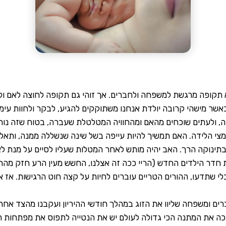
 תקופה מרגשת למשפחה ולחברים. אך זוהי גם תקופה לחוצה לאם ול
 כאשר מישהי קרובה יולדת אנחנו משתוקקים להגיע, לבקר ולחוות ע
 ולעתים שוכחים מהאם ומהחוויה המטלטלת שעברה, בטוח שזה נוח 
מצי הלידה. האם תמשיך להיות עייפה בשל שינה שנשללה ממנה, ותאלץ
תינוקה הרך. האב יהיה מותש לאחר המטלות שעליו לסיים על מנת לא
ית חדר הילדים החדש (הריי ככה זה אצלנו, החשש מעין הרע חזק מ
י שתדעו, ההורים הטריים עוברים לחיות על קצה חוט הרגישות. אז 
רים ומשפחה שליוו את הזוג במהלך חודשי ההיריון ועקבנו מהצד אחר
ה את המתנה הכי גדולה לעולם יש את הנטייה לתפוס את מפתחות 