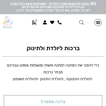
10% הנחה לרוכשים מארז ליולדת
-
משלוחים חינם לכל הארץ
חברת ליולדת מספקת משלוחים מהיום להיום
לאיזור השרון, גוש דן וערי המרכז מאשקלון ועד זכרון
0
מתנות ליולדת בן
מתנות ליולדת בת
מארזי דיסני
מארזי מיננה
לאישה ולגבר
הרכבה אישית
מארזי יוניסקס
תוספות שונות למתנה
מתנה לתאומים
ברכות ליולדת ולתינוק
כדי להפוך את המתנה למתנה אישית ומושלמת אספנו עבורכם
מבחר ברכות
להולדת התינוקת , להולדת התינוק ולהולדת תאומים.
ברכה מספר 1